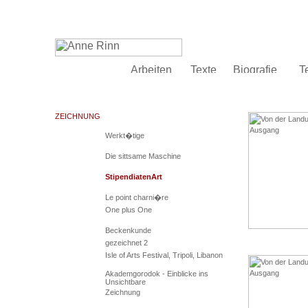
ZEICHNUNG
Werkt�tige
Die sittsame Maschine
StipendiatenArt
Le point charni�re
One plus One
Beckenkunde
gezeichnet 2
Isle of Arts Festival, Tripoli, Libanon
Akademgorodok - Einblicke ins
Unsichtbare
Zeichnung