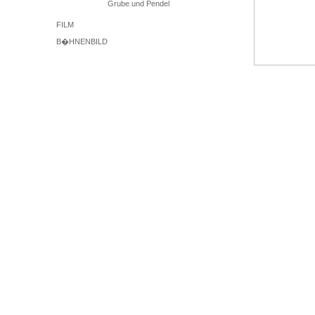
Grube und Pendel
FILM
B�HNENBILD